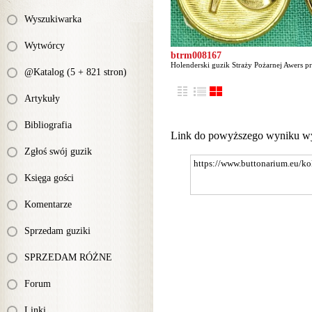
Wyszukiwarka
Wytwórcy
btrm008167
Holenderski guzik Straży Pożarnej Awers prz
@Katalog (5 + 821 stron)
Artykuły
Bibliografia
Link do powyższego wyniku w
Zgłoś swój guzik
Księga gości
Komentarze
Sprzedam guziki
SPRZEDAM RÓŻNE
Forum
Linki