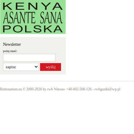
Newsletter
podaj email:
Buttonarium.eu © 2000-2026 by rwb Warsaw +48-602-508-126 -
rwbguziki@wp.pl