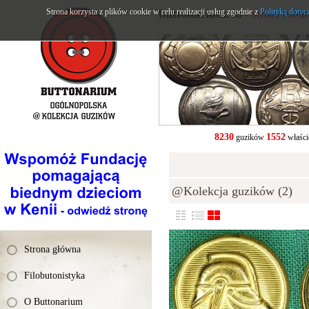
Strona korzysta z plików cookie w celu realizacji usług zgodnie z
buttonarium.eu
Polityką dotyc
- Strona Polsk
8230
1552
guzików
właści
@Kolekcja guzików (2)
Strona główna
Filobutonistyka
O Buttonarium