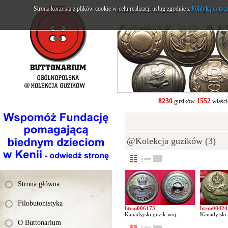
Strona korzysta z plików cookie w celu realizacji usług zgodnie z
buttonarium.eu
Polityką dotyc
- Strona Polsk
8230
1552
guzików
właści
@Kolekcja guzików (3)
Strona główna
Filobutonistyka
btrm006173
btrm00424
Kanadyjski guzik woj...
Kanadyjski 
O Buttonarium