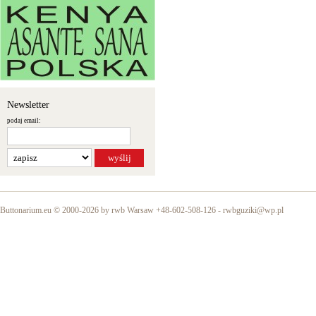
Newsletter
podaj email:
Buttonarium.eu © 2000-2026 by rwb Warsaw +48-602-508-126 -
rwbguziki@wp.pl