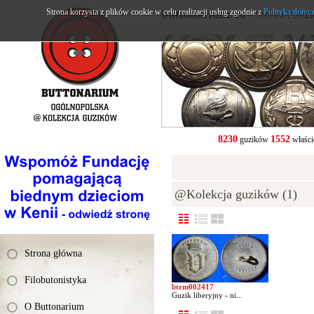
Strona korzysta z plików cookie w celu realizacji usług zgodnie z
buttonarium.eu
Polityką dotyc
- Strona Polsk
8230
1552
guzików
właści
@Kolekcja guzików (1)
Strona główna
Filobutonistyka
btrm002417
Guzik liberyjny - ni...
O Buttonarium