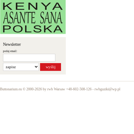
Newsletter
podaj email:
Buttonarium.eu © 2000-2026 by rwb Warsaw +48-602-508-126 -
rwbguziki@wp.pl