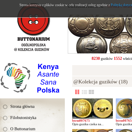
Strona korzysta z plików cookie w celu realizacji usług zgodnie z
buttonarium.eu
Polityką dotyc
- Strona Polsk
8230
1552
guzików
właści
@Kolekcja guzików (18)
Strona główna
Filobutonistyka
btrm007675
btrm00765
Opis guzika czeka na...
Opis guzika
O Buttonarium