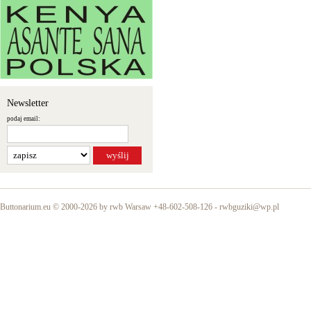
Newsletter
podaj email:
Buttonarium.eu © 2000-2026 by rwb Warsaw +48-602-508-126 -
rwbguziki@wp.pl