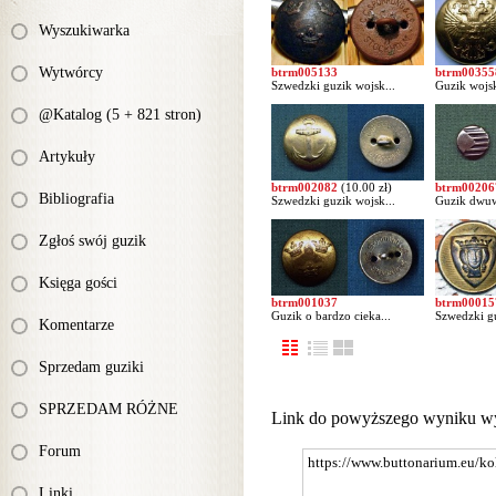
Wyszukiwarka
Wytwórcy
btrm005133
btrm00355
Szwedzki guzik wojsk...
Guzik wojsk
@Katalog (5 + 821 stron)
Artykuły
btrm002082
(10.00 zł)
btrm00206
Bibliografia
Szwedzki guzik wojsk...
Guzik dwuw
Zgłoś swój guzik
Księga gości
btrm001037
btrm00015
Guzik o bardzo cieka...
Szwedzki gu
Komentarze
Sprzedam guziki
SPRZEDAM RÓŻNE
Link do powyższego wyniku w
Forum
Linki