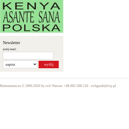
Newsletter
podaj email:
Buttonarium.eu © 2000-2026 by rwb Warsaw +48-602-508-126 -
rwbguziki@wp.pl