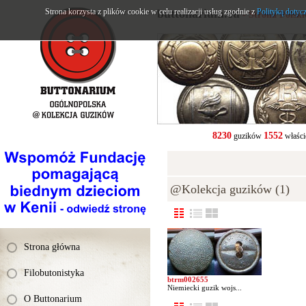
Strona korzysta z plików cookie w celu realizacji usług zgodnie z
buttonarium.eu
Polityką dotyc
- Strona Polsk
8230
1552
guzików
właści
@Kolekcja guzików (1)
Strona główna
Filobutonistyka
btrm002655
Niemiecki guzik wojs...
O Buttonarium