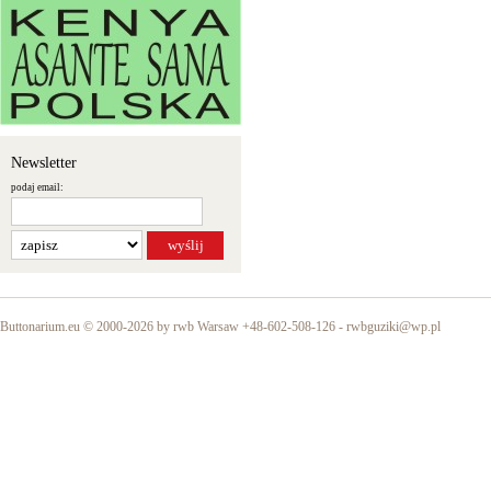
Newsletter
podaj email:
Buttonarium.eu © 2000-2026 by rwb Warsaw +48-602-508-126 -
rwbguziki@wp.pl