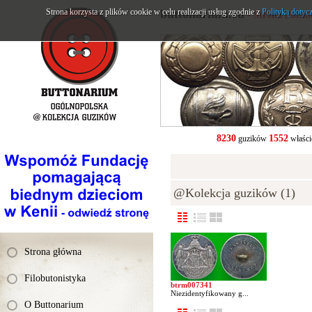
Strona korzysta z plików cookie w celu realizacji usług zgodnie z
buttonarium.eu
Polityką dotyc
- Strona Polsk
8230
1552
guzików
właści
@Kolekcja guzików (1)
Strona główna
Filobutonistyka
btrm007341
Niezidentyfikowany g...
O Buttonarium