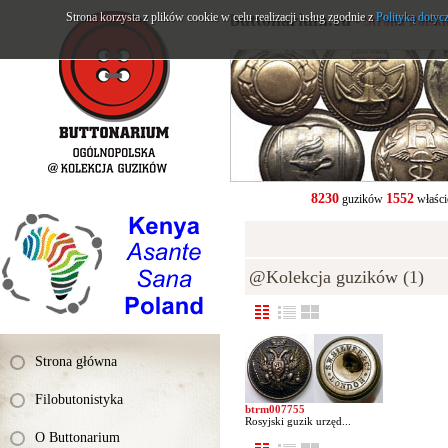
Strona korzysta z plików cookie w celu realizacji usług zgodnie z
buttonarium.eu
Polityką dotyc
- Strona Polsk
8230
1552
guzików
właści
@Kolekcja guzików (1)
Strona główna
Filobutonistyka
btrm007755
Rosyjski guzik urzęd...
O Buttonarium