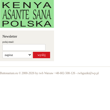
Newsletter
podaj email:
Buttonarium.eu © 2000-2026 by rwb Warsaw +48-602-508-126 -
rwbguziki@wp.pl