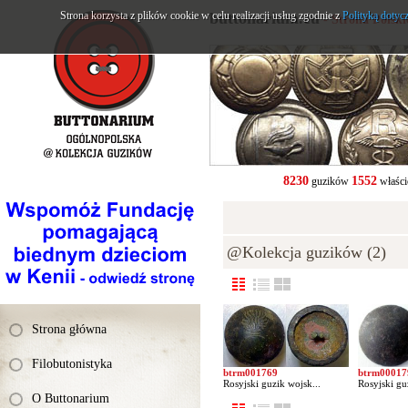
Strona korzysta z plików cookie w celu realizacji usług zgodnie z
buttonarium.eu
Polityką dotyc
- Strona Polsk
8230
1552
guzików
właści
@Kolekcja guzików (2)
Strona główna
Filobutonistyka
btrm001769
btrm00017
Rosyjski guzik wojsk...
Rosyjski gu
O Buttonarium