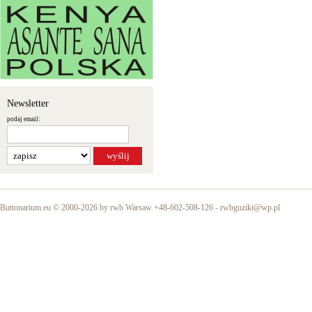
Newsletter
podaj email:
Buttonarium.eu © 2000-2026 by rwb Warsaw +48-602-508-126 -
rwbguziki@wp.pl