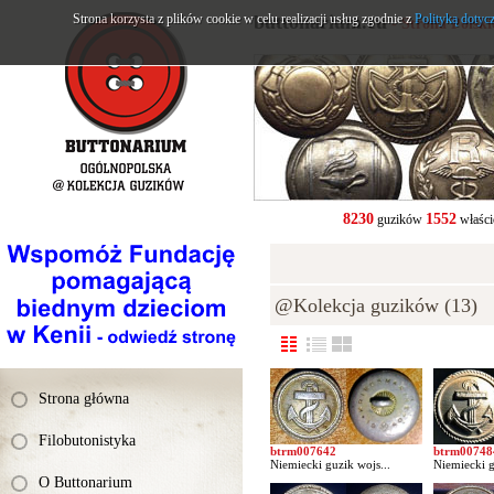
Strona korzysta z plików cookie w celu realizacji usług zgodnie z
buttonarium.eu
Polityką dotyc
- Strona Polsk
8230
1552
guzików
właści
@Kolekcja guzików (13)
Strona główna
Filobutonistyka
btrm007642
btrm00748
Niemiecki guzik wojs...
Niemiecki g
O Buttonarium