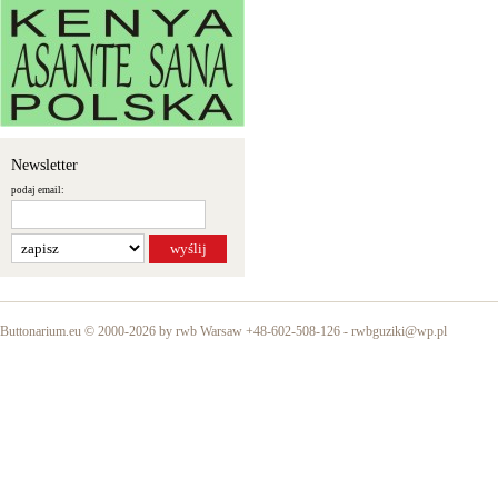
Newsletter
podaj email:
Buttonarium.eu © 2000-2026 by rwb Warsaw +48-602-508-126 -
rwbguziki@wp.pl