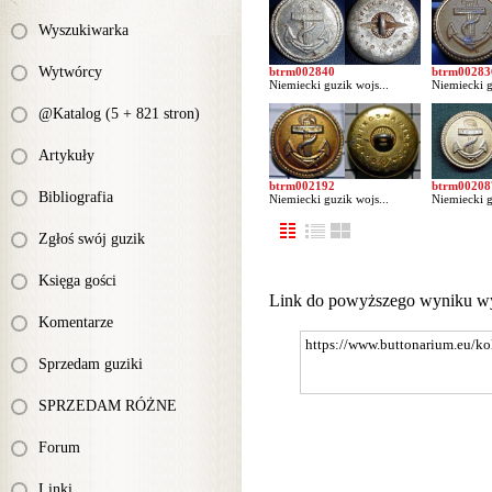
Wyszukiwarka
Wytwórcy
btrm002840
btrm00283
Niemiecki guzik wojs...
Niemiecki g
@Katalog (5 + 821 stron)
Artykuły
btrm002192
btrm00208
Bibliografia
Niemiecki guzik wojs...
Niemiecki g
Zgłoś swój guzik
Księga gości
Link do powyższego wyniku w
Komentarze
Sprzedam guziki
SPRZEDAM RÓŻNE
Forum
Linki