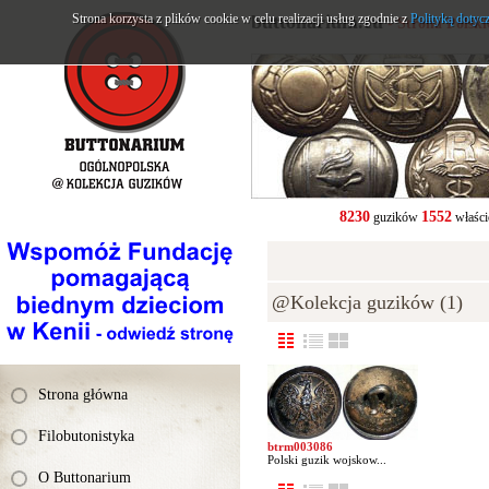
Strona korzysta z plików cookie w celu realizacji usług zgodnie z
buttonarium.eu
Polityką dotyc
- Strona Polsk
8230
1552
guzików
właści
@Kolekcja guzików (1)
Strona główna
Filobutonistyka
btrm003086
Polski guzik wojskow...
O Buttonarium