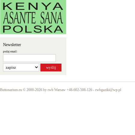
Newsletter
podaj email:
Buttonarium.eu © 2000-2026 by rwb Warsaw +48-602-508-126 -
rwbguziki@wp.pl