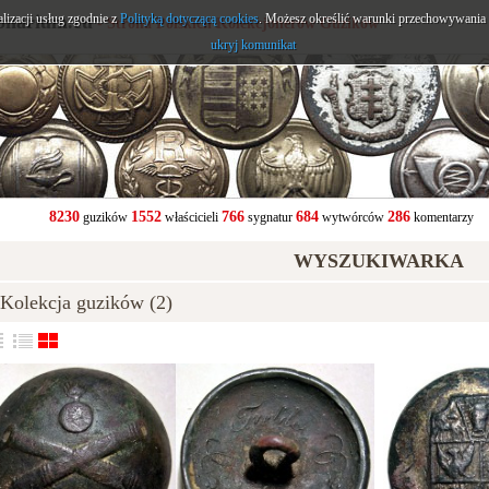
alizacji usług zgodnie z
onarium.eu
Polityką dotyczącą cookies
. Możesz określić warunki przechowywania l
- Strona Polskich Kolekcjonerów Guzików
ukryj komunikat
8230
1552
766
684
286
guzików
właścicieli
sygnatur
wytwórców
komentarzy
WYSZUKIWARKA
olekcja guzików (2)