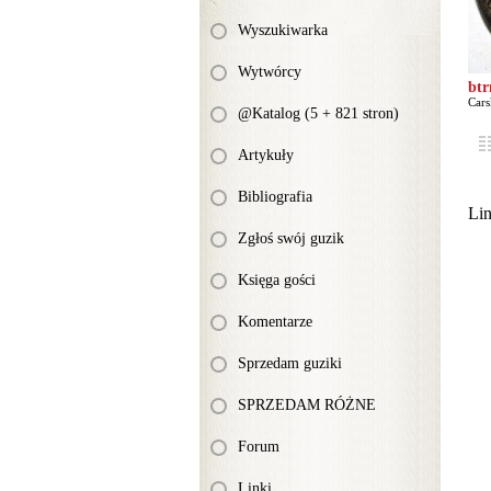
Wyszukiwarka
Wytwórcy
bt
Cars
@Katalog (5 + 821 stron)
Artykuły
Bibliografia
Li
Zgłoś swój guzik
Księga gości
Komentarze
Sprzedam guziki
SPRZEDAM RÓŻNE
Forum
Linki