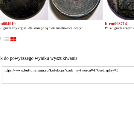
rm004010
btrm003714
ki guzik artyleryjski dla którego są dwie możliwości identyfi...
Polski guzik urzędni
nk do powyższego wyniku wyszukiwania