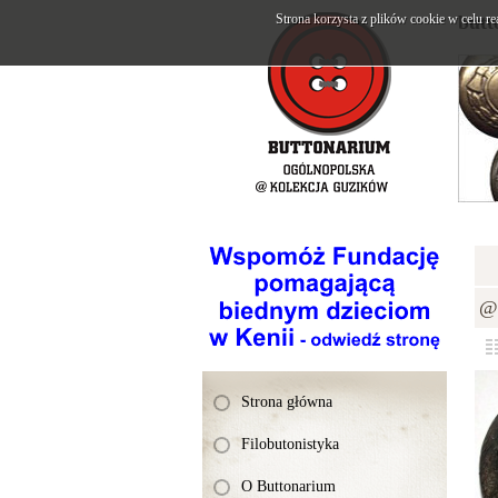
Strona korzysta z plików cookie w celu re
butt
@K
Strona główna
Filobutonistyka
O Buttonarium