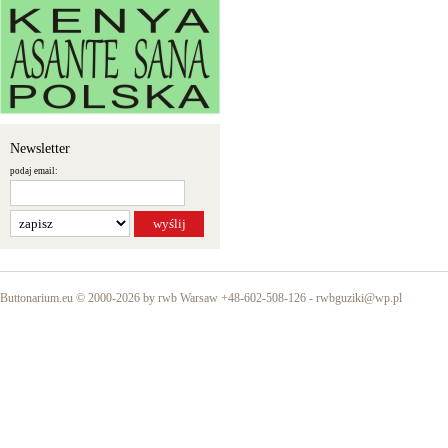
Newsletter
podaj email:
Buttonarium.eu © 2000-2026 by rwb Warsaw +48-602-508-126 -
rwbguziki@wp.pl