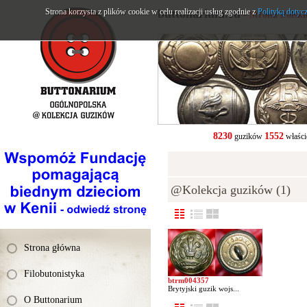
Strona korzysta z plików cookie w celu realizacji usług zgodnie z
buttonarium.eu
Polityką dotyc
- Strona Polsk
8230
1552
guzików
właści
@Kolekcja guzików (1)
Strona główna
Filobutonistyka
btrm004357
Brytyjski guzik wojs...
O Buttonarium