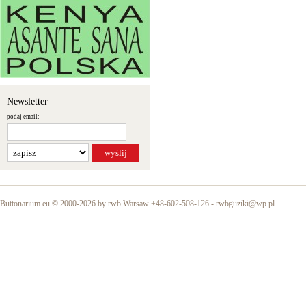
Newsletter
podaj email:
Buttonarium.eu © 2000-2026 by rwb Warsaw +48-602-508-126 -
rwbguziki@wp.pl