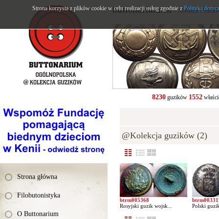
Strona korzysta z plików cookie w celu realizacji usług zgodnie z
buttonarium.eu
Polityką dotyc
- Strona Polsk
8230
1552
guzików
właści
@Kolekcja guzików (2)
Strona główna
Filobutonistyka
btrm005368
btrm00331
Rosyjski guzik wojsk...
Polski guzik
O Buttonarium