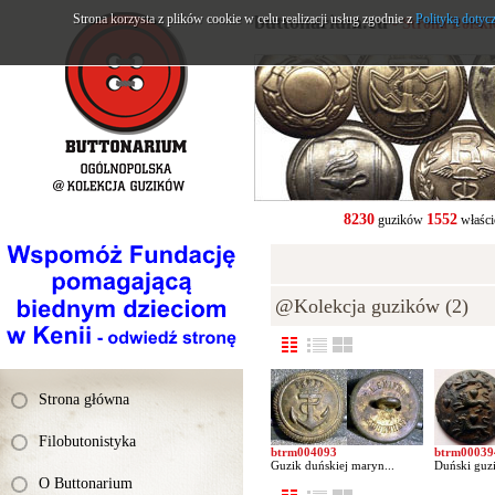
Strona korzysta z plików cookie w celu realizacji usług zgodnie z
buttonarium.eu
Polityką dotyc
- Strona Polsk
8230
1552
guzików
właści
@Kolekcja guzików (2)
Strona główna
Filobutonistyka
btrm004093
btrm00039
Guzik duńskiej maryn...
Duński guzi
O Buttonarium