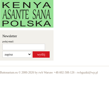
Newsletter
podaj email:
Buttonarium.eu © 2000-2026 by rwb Warsaw +48-602-508-126 -
rwbguziki@wp.pl