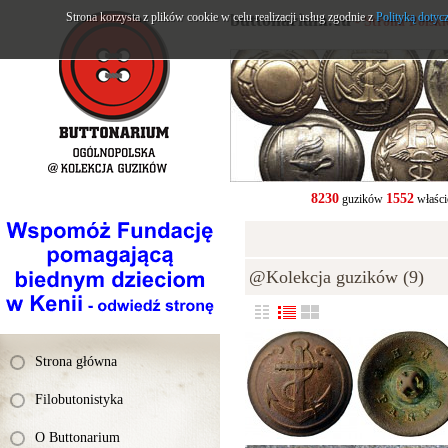
Strona korzysta z plików cookie w celu realizacji usług zgodnie z
buttonarium.eu
Polityką dotyc
- Strona Polsk
8230
1552
guzików
właści
@Kolekcja guzików (9)
Strona główna
Filobutonistyka
O Buttonarium