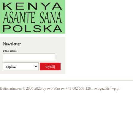
Newsletter
podaj email:
Buttonarium.eu © 2000-2026 by rwb Warsaw +48-602-508-126 -
rwbguziki@wp.pl