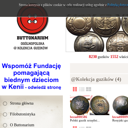
Strona korzysta z plików cookie w celu realizacji usług zgodnie z
buttonarium.eu
Polityką dotyc
- Strona Polsk
8230
1552
guzików
właści
@Kolekcja guzików (4)
Strona główna
Filobutonistyka
btrm000586
btrm00009
Polski guzik urzędni...
Rosyjski gu
O Buttonarium