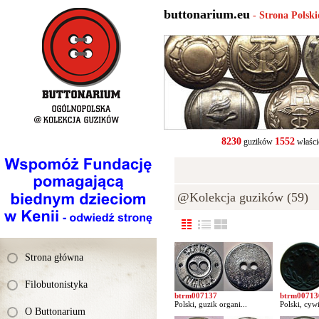
buttonarium.eu
- Strona Polsk
8230
1552
guzików
właści
@Kolekcja guzików (59)
Strona główna
Filobutonistyka
btrm007137
btrm00713
Polski, guzik organi...
Polski, cywi
O Buttonarium