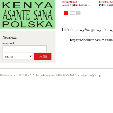
btrm001822
btrm00182
Guzik z orłem Legion...
Polski guzi
Link do powyższego wyniku w
Newsletter
podaj email:
Buttonarium.eu © 2000-2026 by rwb Warsaw +48-602-508-126 -
rwbguziki@wp.pl