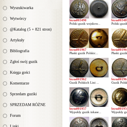
Wyszukiwarka
Wytwórcy
btrm003490
btrm00348
Polski guzik wojskow...
Polski guzi
@Katalog (5 + 821 stron)
Artykuły
btrm001967
btrm00196
Bibliografia
Płaski guzik Polskic...
Płaski guzik
Zgłoś swój guzik
Księga gości
btrm001962
btrm00196
Guzik Polskich Lini ...
Guzik Polski
Komentarze
Sprzedam guziki
SPRZEDAM RÓŻNE
btrm001957
btrm00195
Wypukły guzik inkase...
Wypukły guz
Forum
Linki