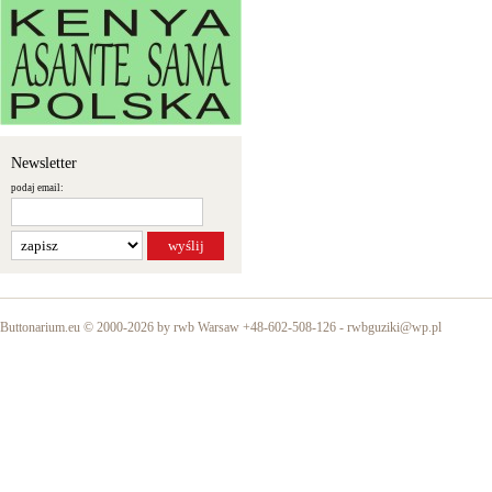
Newsletter
podaj email:
Buttonarium.eu © 2000-2026 by rwb Warsaw +48-602-508-126 -
rwbguziki@wp.pl