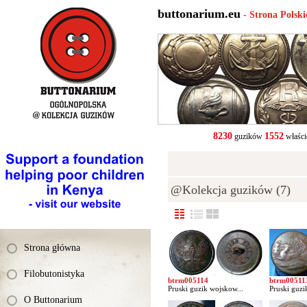
buttonarium.eu
- Strona Polsk
8230
1552
guzików
właści
@Kolekcja guzików (7)
Strona główna
Filobutonistyka
btrm005114
btrm00511
Pruski guzik wojskow...
Pruski guzi
O Buttonarium