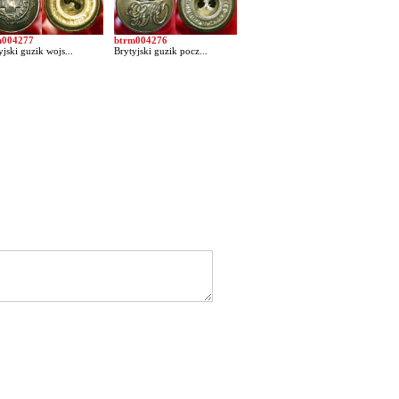
m004277
btrm004276
yjski guzik wojs...
Brytyjski guzik pocz...