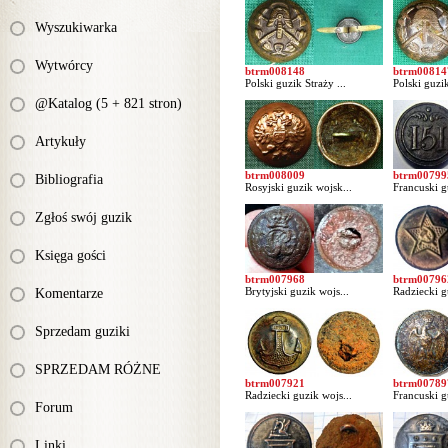
Wyszukiwarka
Wytwórcy
btrm008148
btrm00814
Polski guzik Straży ...
Polski guzik
@Katalog (5 + 821 stron)
Artykuły
btrm008009
btrm00799
Bibliografia
Rosyjski guzik wojsk...
Francuski g
Zgłoś swój guzik
Księga gości
btrm007968
btrm00796
Brytyjski guzik wojs...
Radziecki g
Komentarze
Sprzedam guziki
SPRZEDAM RÓŻNE
btrm007921
btrm00789
Radziecki guzik wojs...
Francuski g
Forum
Linki