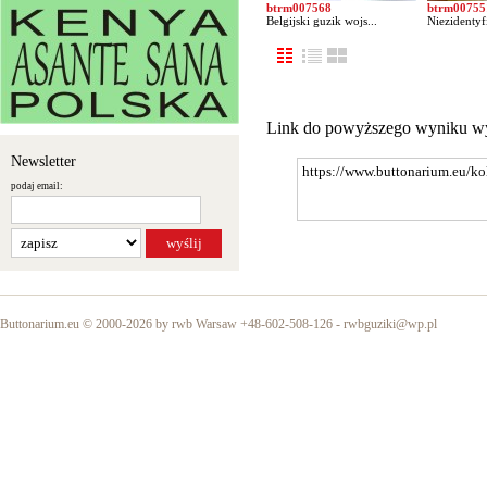
btrm007568
btrm00755
Belgijski guzik wojs...
Niezidentyf
Link do powyższego wyniku w
Newsletter
podaj email:
Buttonarium.eu © 2000-2026 by rwb Warsaw +48-602-508-126 -
rwbguziki@wp.pl