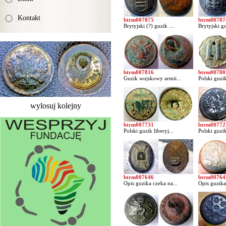
Kontakt
btrm007875
btrm00787
Brytyjski (?) guzik ...
Brytyjski gu
btrm007816
btrm00780
Guzik wojskowy armii...
Polski guzi
wylosuj kolejny
btrm007731
btrm00772
Polski guzik liberyj...
Polski guzi
btrm007646
btrm00764
Opis guzika czeka na...
Opis guzika