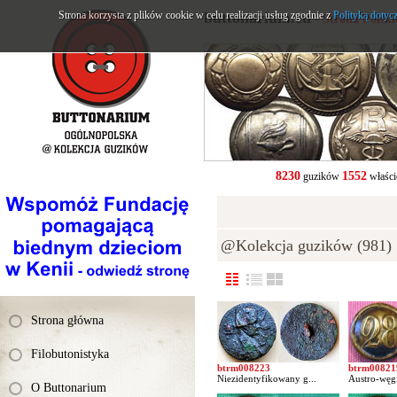
Strona korzysta z plików cookie w celu realizacji usług zgodnie z
buttonarium.eu
Polityką dotyc
- Strona Polsk
8230
1552
guzików
właści
@Kolekcja guzików (981)
Strona główna
Filobutonistyka
btrm008223
btrm00821
Niezidentyfikowany g...
Austro-węgi
O Buttonarium