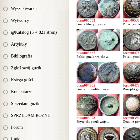
Wyszukiwarka
Wytwórcy
btrm005683
btrm00537
Guzik liberyjny - po...
Polski guzik
@Katalog (5 + 821 stron)
Artykuły
btrm005367
btrm00478
Bibliografia
Polski guzik wojskow...
Polski guzi
Zgłoś swój guzik
Księga gości
btrm004785
btrm00478
Guzik z dwuliterowym...
Rosyjski gu
Komentarze
Sprzedam guziki
SPRZEDAM RÓŻNE
btrm003908
btrm00390
Brytyjski guzik wojs...
Guzik z perł
Forum
Linki