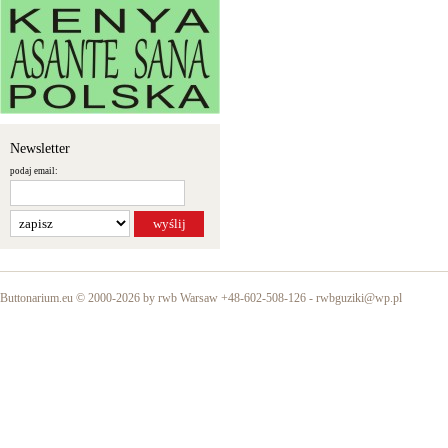
Newsletter
podaj email:
Buttonarium.eu © 2000-2026 by rwb Warsaw +48-602-508-126 -
rwbguziki@wp.pl