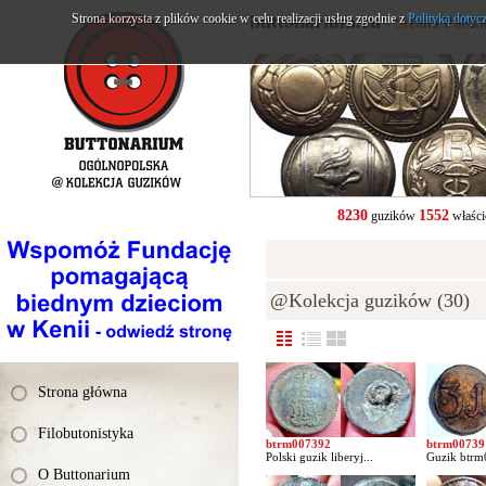
Strona korzysta z plików cookie w celu realizacji usług zgodnie z
buttonarium.eu
Polityką dotyc
- Strona Polsk
8230
1552
guzików
właści
@Kolekcja guzików (30)
Strona główna
Filobutonistyka
btrm007392
btrm00739
Polski guzik liberyj...
Guzik btrm
O Buttonarium