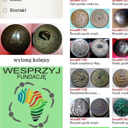
btrm007835
btrm00782
Opis guzika czeka na...
Rosyjski gu
Kontakt
btrm007785
btrm00765
Rosyjski guzik urzęd...
Rosyjski gu
wylosuj kolejny
btrm007596
btrm00758
Guzik urzędniczy Rep...
Polski guzik
btrm007548
btrm00754
Niezidentyfikowany, ...
Guzik wojs
btrm007487
btrm00746
Rosyjski guzik urzęd...
Francuski g