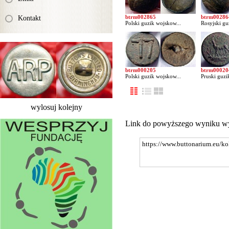
btrm002865
btrm00286
Kontakt
Polski guzik wojskow...
Rosyjski gu
btrm000205
btrm00020
Polski guzik wojskow...
Pruski guzi
wylosuj kolejny
Link do powyższego wyniku w