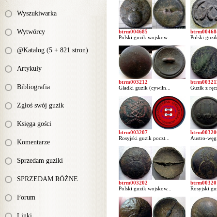
Wyszukiwarka
Wytwórcy
btrm004685
btrm00468
Polski guzik wojskow...
Polski guzi
@Katalog (5 + 821 stron)
Artykuły
btrm003212
btrm00321
Bibliografia
Gładki guzik (cywiln...
Guzik z ręc
Zgłoś swój guzik
Księga gości
btrm003207
btrm00320
Rosyjski guzik poczt...
Austro-węgi
Komentarze
Sprzedam guziki
SPRZEDAM RÓŻNE
btrm003202
btrm00320
Polski guzik wojskow...
Rosyjski gu
Forum
Linki