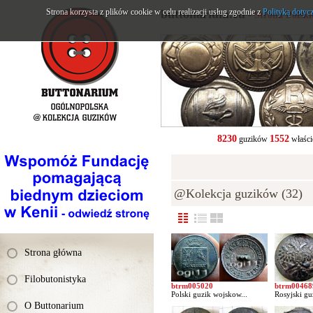
Strona korzysta z plików cookie w celu realizacji usług zgodnie z
buttonarium.eu
Polityką dotyc
- Strona Polsk
8230
1552
guzików
właści
@Kolekcja guzików (32)
Strona główna
Filobutonistyka
btrm005020
btrm00468
Polski guzik wojskow...
Rosyjski gu
O Buttonarium