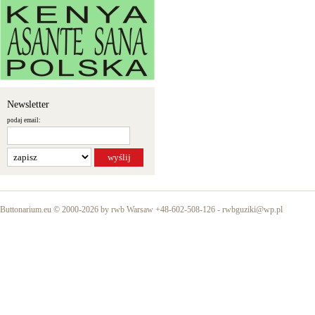
Newsletter
podaj email:
Buttonarium.eu © 2000-2026 by rwb Warsaw +48-602-508-126 -
rwbguziki@wp.pl